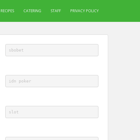
RECIPES
CATERING
STAFF
PRIVACY POLICY
sbobet
idn poker
slot