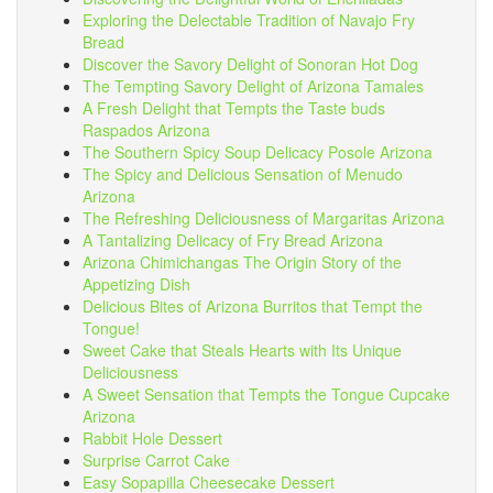
Exploring the Delectable Tradition of Navajo Fry
Bread
Discover the Savory Delight of Sonoran Hot Dog
The Tempting Savory Delight of Arizona Tamales
A Fresh Delight that Tempts the Taste buds
Raspados Arizona
The Southern Spicy Soup Delicacy Posole Arizona
The Spicy and Delicious Sensation of Menudo
Arizona
The Refreshing Deliciousness of Margaritas Arizona
A Tantalizing Delicacy of Fry Bread Arizona
Arizona Chimichangas The Origin Story of the
Appetizing Dish
Delicious Bites of Arizona Burritos that Tempt the
Tongue!
Sweet Cake that Steals Hearts with Its Unique
Deliciousness
A Sweet Sensation that Tempts the Tongue Cupcake
Arizona
Rabbit Hole Dessert
Surprise Carrot Cake
Easy Sopapilla Cheesecake Dessert