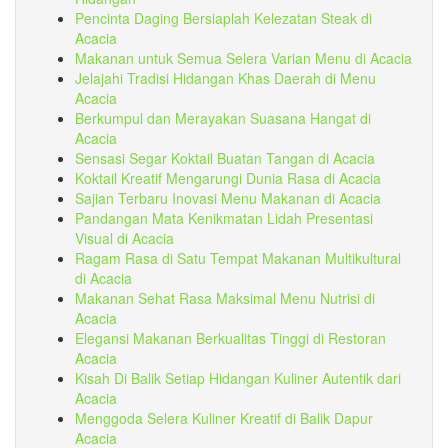
Pencinta Daging Bersiaplah Kelezatan Steak di
Acacia
Makanan untuk Semua Selera Varian Menu di Acacia
Jelajahi Tradisi Hidangan Khas Daerah di Menu
Acacia
Berkumpul dan Merayakan Suasana Hangat di
Acacia
Sensasi Segar Koktail Buatan Tangan di Acacia
Koktail Kreatif Mengarungi Dunia Rasa di Acacia
Sajian Terbaru Inovasi Menu Makanan di Acacia
Pandangan Mata Kenikmatan Lidah Presentasi
Visual di Acacia
Ragam Rasa di Satu Tempat Makanan Multikultural
di Acacia
Makanan Sehat Rasa Maksimal Menu Nutrisi di
Acacia
Elegansi Makanan Berkualitas Tinggi di Restoran
Acacia
Kisah Di Balik Setiap Hidangan Kuliner Autentik dari
Acacia
Menggoda Selera Kuliner Kreatif di Balik Dapur
Acacia