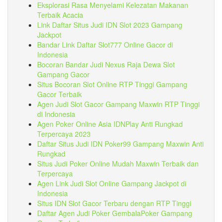
Eksplorasi Rasa Menyelami Kelezatan Makanan
Terbaik Acacia
Link Daftar Situs Judi IDN Slot 2023 Gampang
Jackpot
Bandar Link Daftar Slot777 Online Gacor di
Indonesia
Bocoran Bandar Judi Nexus Raja Dewa Slot
Gampang Gacor
Situs Bocoran Slot Online RTP Tinggi Gampang
Gacor Terbaik
Agen Judi Slot Gacor Gampang Maxwin RTP Tinggi
di Indonesia
Agen Poker Online Asia IDNPlay Anti Rungkad
Terpercaya 2023
Daftar Situs Judi IDN Poker99 Gampang Maxwin Anti
Rungkad
Situs Judi Poker Online Mudah Maxwin Terbaik dan
Terpercaya
Agen Link Judi Slot Online Gampang Jackpot di
Indonesia
Situs IDN Slot Gacor Terbaru dengan RTP Tinggi
Daftar Agen Judi Poker GembalaPoker Gampang