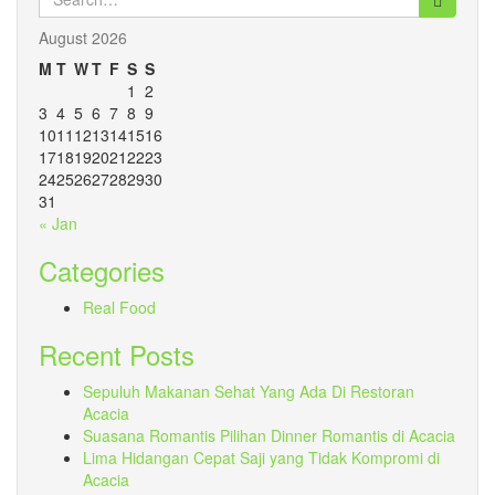
for:
August 2026
M
T
W
T
F
S
S
1
2
3
4
5
6
7
8
9
10
11
12
13
14
15
16
17
18
19
20
21
22
23
24
25
26
27
28
29
30
31
« Jan
Categories
Real Food
Recent Posts
Sepuluh Makanan Sehat Yang Ada Di Restoran
Acacia
Suasana Romantis Pilihan Dinner Romantis di Acacia
Lima Hidangan Cepat Saji yang Tidak Kompromi di
Acacia