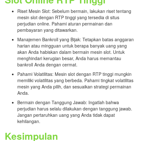
Riset Mesin Slot: Sebelum bermain, lakukan riset tentang
mesin slot dengan RTP tinggi yang tersedia di situs
perjudian online. Pahami aturan permainan dan
pembayaran yang ditawarkan.
Manajemen Bankroll yang Bijak: Tetapkan batas anggaran
harian atau mingguan untuk berapa banyak uang yang
akan Anda habiskan dalam bermain mesin slot. Untuk
menghindari kerugian besar, Anda harus memantau
bankroll Anda dengan cermat.
Pahami Volatilitas: Mesin slot dengan RTP tinggi mungkin
memiliki volatilitas yang berbeda. Pahami tingkat volatilitas
mesin yang Anda pilih, dan sesuaikan strategi permainan
Anda.
Bermain dengan Tanggung Jawab: Ingatlah bahwa
perjudian harus selalu dilakukan dengan tanggung jawab.
Jangan pertaruhkan uang yang Anda tidak dapat
kehilangan.
Kesimpulan