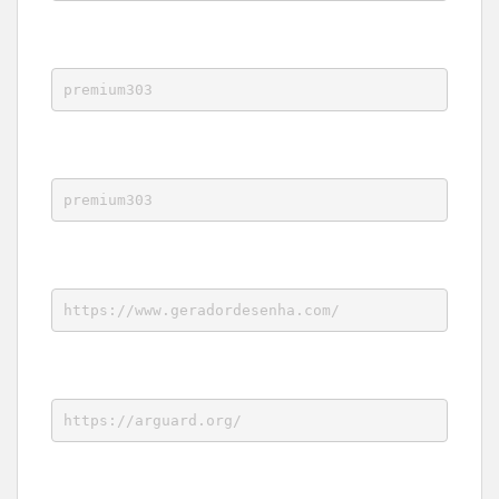
premium303
premium303
https://www.geradordesenha.com/
https://arguard.org/