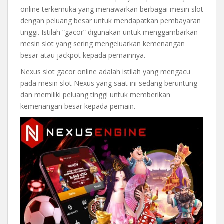
online terkemuka yang menawarkan berbagai mesin slot
dengan peluang besar untuk mendapatkan pembayaran
tinggi. Istilah “gacor” digunakan untuk menggambarkan
mesin slot yang sering mengeluarkan kemenangan
besar atau jackpot kepada pemainnya.
Nexus slot gacor online adalah istilah yang mengacu
pada mesin slot Nexus yang saat ini sedang beruntung
dan memiliki peluang tinggi untuk memberikan
kemenangan besar kepada pemain.