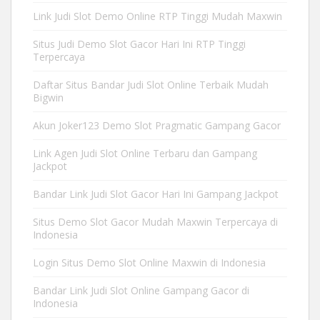
Link Judi Slot Demo Online RTP Tinggi Mudah Maxwin
Situs Judi Demo Slot Gacor Hari Ini RTP Tinggi
Terpercaya
Daftar Situs Bandar Judi Slot Online Terbaik Mudah
Bigwin
Akun Joker123 Demo Slot Pragmatic Gampang Gacor
Link Agen Judi Slot Online Terbaru dan Gampang
Jackpot
Bandar Link Judi Slot Gacor Hari Ini Gampang Jackpot
Situs Demo Slot Gacor Mudah Maxwin Terpercaya di
Indonesia
Login Situs Demo Slot Online Maxwin di Indonesia
Bandar Link Judi Slot Online Gampang Gacor di
Indonesia