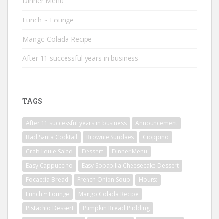
Dinner Menu
Lunch ~ Lounge
Mango Colada Recipe
After 11 successful years in business
TAGS
After 11 successful years in business
Announcement
Bad Santa Cocktail
Brownie Sundaes
Cioppino
Crab Louie Salad
Dessert
Dinner Menu
Easy Cappuccino
Easy Sopapilla Cheesecake Dessert
Focaccia Bread
French Onion Soup
Hours:
Lunch ~ Lounge
Mango Colada Recipe
Pistachio Dessert
Pumpkin Bread Pudding