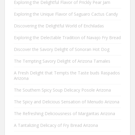
Exploring the Delightful Flavor of Prickly Pear Jam
Exploring the Unique Flavor of Saguaro Cactus Candy
Discovering the Delightful World of Enchiladas
Exploring the Delectable Tradition of Navajo Fry Bread
Discover the Savory Delight of Sonoran Hot Dog
The Tempting Savory Delight of Arizona Tamales
A Fresh Delight that Tempts the Taste buds Raspados
Arizona
The Southern Spicy Soup Delicacy Posole Arizona
The Spicy and Delicious Sensation of Menudo Arizona
The Refreshing Deliciousness of Margaritas Arizona
A Tantalizing Delicacy of Fry Bread Arizona