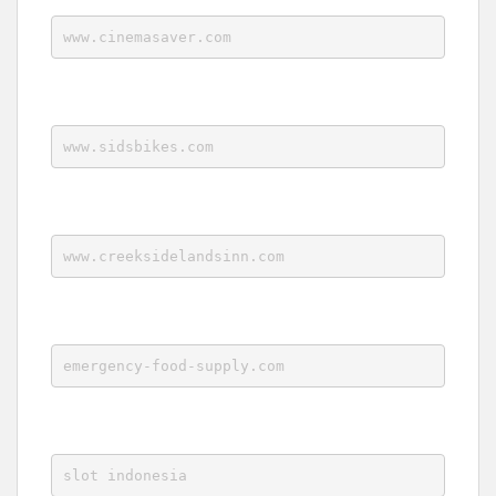
www.cinemasaver.com
www.sidsbikes.com
www.creeksidelandsinn.com
emergency-food-supply.com
slot indonesia