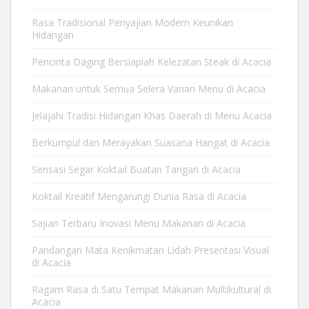
Rasa Tradisional Penyajian Modern Keunikan
Hidangan
Pencinta Daging Bersiaplah Kelezatan Steak di Acacia
Makanan untuk Semua Selera Varian Menu di Acacia
Jelajahi Tradisi Hidangan Khas Daerah di Menu Acacia
Berkumpul dan Merayakan Suasana Hangat di Acacia
Sensasi Segar Koktail Buatan Tangan di Acacia
Koktail Kreatif Mengarungi Dunia Rasa di Acacia
Sajian Terbaru Inovasi Menu Makanan di Acacia
Pandangan Mata Kenikmatan Lidah Presentasi Visual
di Acacia
Ragam Rasa di Satu Tempat Makanan Multikultural di
Acacia