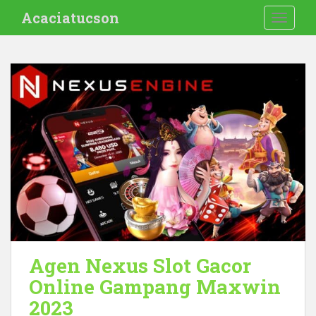
S
Acaciatucson
TOGGLE
k
i
p
t
o
m
a
i
n
c
o
n
t
e
n
Agen Nexus Slot Gacor
t
Online Gampang Maxwin
2023