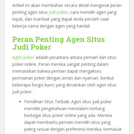
Artikel ini akan membahas secara detail mengenai peran
penting agen situs
judi poker
, cara memilih agen yang
tepat, dan manfaat yang dapat Anda peroleh saat
bekerja sama dengan agen yang handal.
Peran Penting Agen Situs
Judi Poker
Agen poker
adalah perantara antara pemain dan situs
poker online. Peran mereka sangat penting dalam
memastikan bahwa pemain dapat mengakses
permainan poker dengan aman dan nyaman. Berikut
beberapa fungsi kunci yang dimainkan oleh agen situs
judi poker:
Pemilihan Situs Terbaik: Agen situs judi poker
memiliki pengetahuan mendalam tentang
berbagai situs poker online yang ada. Mereka
dapat membantu pemain memilih situs yang
paling sesuai dengan preferensi mereka, termasuk