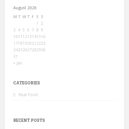
August 2026
M
T
W
T
F
S
S
1
2
3
4
5
6
7
8
9
10
11
12
13
14
15
16
17
18
19
20
21
22
23
24
25
26
27
28
29
30
31
« Jan
CATEGORIES
Real Food
RECENT POSTS