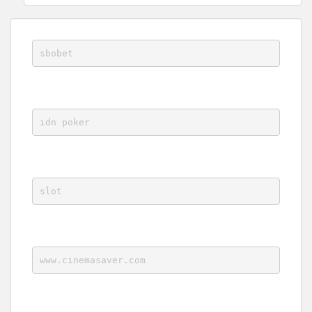
sbobet
idn poker
slot
www.cinemasaver.com