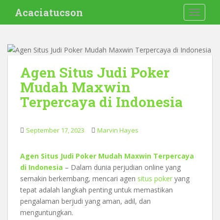
S
Acaciatucson
TOGGLE
k
i
p
t
o
Agen Situs Judi Poker
m
Mudah Maxwin
a
i
Terpercaya di Indonesia
n
c
o
September 17, 2023
Marvin Hayes
n
t
Agen Situs Judi Poker Mudah Maxwin Terpercaya
e
di Indonesia
– Dalam dunia perjudian online yang
n
semakin berkembang, mencari agen
situs poker
yang
t
tepat adalah langkah penting untuk memastikan
pengalaman berjudi yang aman, adil, dan
menguntungkan.