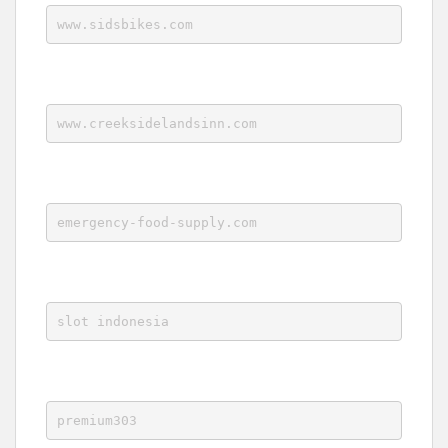
www.sidsbikes.com
www.creeksidelandsinn.com
emergency-food-supply.com
slot indonesia
premium303