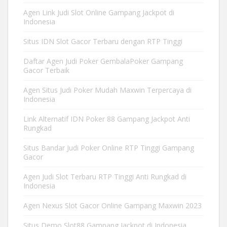
Agen Link Judi Slot Online Gampang Jackpot di
Indonesia
Situs IDN Slot Gacor Terbaru dengan RTP Tinggi
Daftar Agen Judi Poker GembalaPoker Gampang
Gacor Terbaik
Agen Situs Judi Poker Mudah Maxwin Terpercaya di
Indonesia
Link Alternatif IDN Poker 88 Gampang Jackpot Anti
Rungkad
Situs Bandar Judi Poker Online RTP Tinggi Gampang
Gacor
Agen Judi Slot Terbaru RTP Tinggi Anti Rungkad di
Indonesia
Agen Nexus Slot Gacor Online Gampang Maxwin 2023
Situs Demo Slot88 Gampang Jackpot di Indonesia