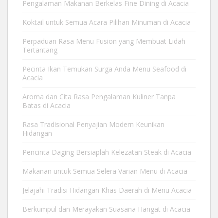
Pengalaman Makanan Berkelas Fine Dining di Acacia
Koktail untuk Semua Acara Pilihan Minuman di Acacia
Perpaduan Rasa Menu Fusion yang Membuat Lidah
Tertantang
Pecinta Ikan Temukan Surga Anda Menu Seafood di
Acacia
Aroma dan Cita Rasa Pengalaman Kuliner Tanpa
Batas di Acacia
Rasa Tradisional Penyajian Modern Keunikan
Hidangan
Pencinta Daging Bersiaplah Kelezatan Steak di Acacia
Makanan untuk Semua Selera Varian Menu di Acacia
Jelajahi Tradisi Hidangan Khas Daerah di Menu Acacia
Berkumpul dan Merayakan Suasana Hangat di Acacia