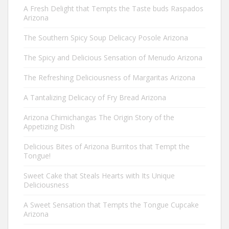
A Fresh Delight that Tempts the Taste buds Raspados
Arizona
The Southern Spicy Soup Delicacy Posole Arizona
The Spicy and Delicious Sensation of Menudo Arizona
The Refreshing Deliciousness of Margaritas Arizona
A Tantalizing Delicacy of Fry Bread Arizona
Arizona Chimichangas The Origin Story of the
Appetizing Dish
Delicious Bites of Arizona Burritos that Tempt the
Tongue!
Sweet Cake that Steals Hearts with Its Unique
Deliciousness
A Sweet Sensation that Tempts the Tongue Cupcake
Arizona