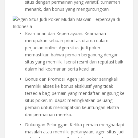
situs dengan permainan yang variatif, turnamen
menarik, dan bonus yang menguntungkan.
Keamanan dan Kepercayaan: Keamanan
merupakan sebuah prioritas utama dalam
perjudian online. Agen situs judi poker
memastikan bahwa pemain bergabung dengan
situs yang memiliki lisensi resmi dan reputasi baik
dalam hal keamanan serta keadilan.
Bonus dan Promosi: Agen judi poker seringkali
memiliki akses ke bonus eksklusif yang tidak
tersedia bagi pemain yang mendaftar langsung ke
situs poker. Ini dapat meningkatkan peluang
pemain untuk mendapatkan keuntungan ekstra
dari permainan mereka.
Dukungan Pelanggan: Ketika pemain menghadapi
masalah atau memiliki pertanyaan, agen situs judi