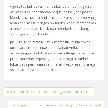
Agen situs judi poker memainkan peran penting dalam
memfasilitasi pengalaman berjudi online yang positif.
Mereka membantu Anda menemukan situs poker yang
aman dan sesuai dengan preferensi Anda, memberikan
akses ke bonus eksklusif, dan memberikan dukungan
pelanggan yang dibutuhkan.
Jadi, jika Anda tertarik untuk memasuki dunia poker
online atau memperluas pengalaman Anda,
pertimbangkan untuk bekerja sama dengan agen situs
judi poker yang terpercaya. Dengan begitu, Anda dapat
fokus pada permainan dan meraih kesuksesan di meja
poker virtual. Selamat bermain!
Post
Link Alternatif IDN Poker 88 Gampang Jackpot Anti Rungkad
navigation
Daftar Agen Judi Poker GembalaPoker Gampang Gacor Terbaik