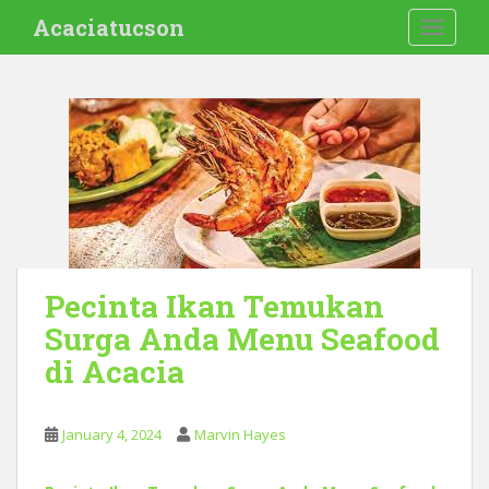
S
Acaciatucson
TOGGLE
k
i
p
t
o
m
a
i
n
c
o
Pecinta Ikan Temukan
n
Surga Anda Menu Seafood
t
di Acacia
e
n
t
January 4, 2024
Marvin Hayes