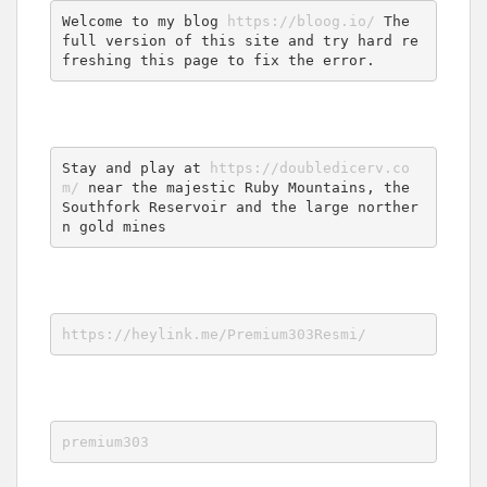
Welcome to my blog 
https://bloog.io/
 The 
full version of this site and try hard re
freshing this page to fix the error.
Stay and play at 
https://doubledicerv.co
m/
 near the majestic Ruby Mountains, the 
Southfork Reservoir and the large norther
n gold mines
https://heylink.me/Premium303Resmi/
premium303