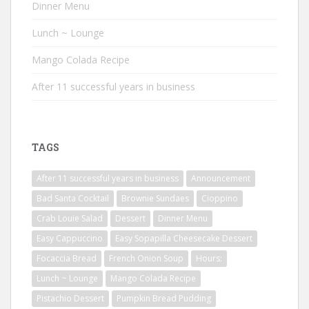
Dinner Menu
Lunch ~ Lounge
Mango Colada Recipe
After 11 successful years in business
TAGS
After 11 successful years in business
Announcement
Bad Santa Cocktail
Brownie Sundaes
Cioppino
Crab Louie Salad
Dessert
Dinner Menu
Easy Cappuccino
Easy Sopapilla Cheesecake Dessert
Focaccia Bread
French Onion Soup
Hours:
Lunch ~ Lounge
Mango Colada Recipe
Pistachio Dessert
Pumpkin Bread Pudding