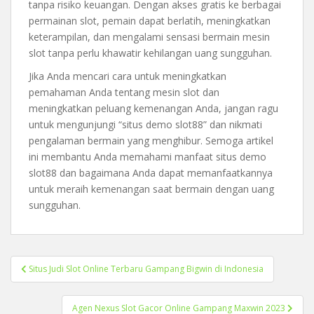
tanpa risiko keuangan. Dengan akses gratis ke berbagai
permainan slot, pemain dapat berlatih, meningkatkan
keterampilan, dan mengalami sensasi bermain mesin
slot tanpa perlu khawatir kehilangan uang sungguhan.
Jika Anda mencari cara untuk meningkatkan
pemahaman Anda tentang mesin slot dan
meningkatkan peluang kemenangan Anda, jangan ragu
untuk mengunjungi “situs demo slot88” dan nikmati
pengalaman bermain yang menghibur. Semoga artikel
ini membantu Anda memahami manfaat situs demo
slot88 dan bagaimana Anda dapat memanfaatkannya
untuk meraih kemenangan saat bermain dengan uang
sungguhan.
Post
Situs Judi Slot Online Terbaru Gampang Bigwin di Indonesia
navigation
Agen Nexus Slot Gacor Online Gampang Maxwin 2023