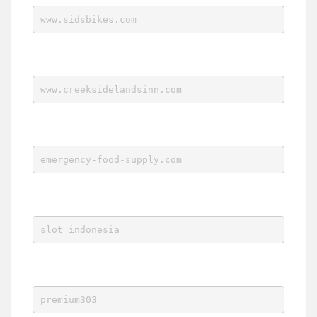
www.sidsbikes.com
www.creeksidelandsinn.com
emergency-food-supply.com
slot indonesia
premium303