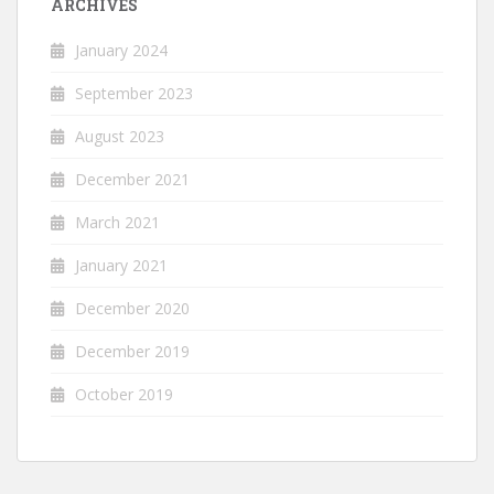
ARCHIVES
January 2024
September 2023
August 2023
December 2021
March 2021
January 2021
December 2020
December 2019
October 2019