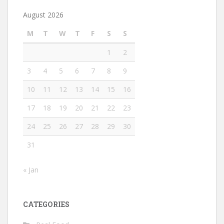
August 2026
M
T
W
T
F
S
S
1
2
3
4
5
6
7
8
9
10
11
12
13
14
15
16
17
18
19
20
21
22
23
24
25
26
27
28
29
30
31
« Jan
CATEGORIES