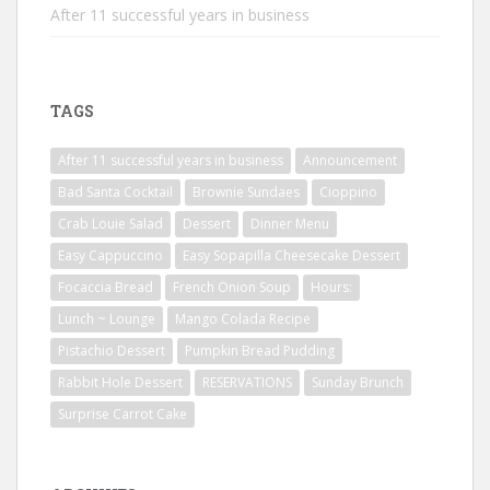
After 11 successful years in business
TAGS
After 11 successful years in business
Announcement
Bad Santa Cocktail
Brownie Sundaes
Cioppino
Crab Louie Salad
Dessert
Dinner Menu
Easy Cappuccino
Easy Sopapilla Cheesecake Dessert
Focaccia Bread
French Onion Soup
Hours:
Lunch ~ Lounge
Mango Colada Recipe
Pistachio Dessert
Pumpkin Bread Pudding
Rabbit Hole Dessert
RESERVATIONS
Sunday Brunch
Surprise Carrot Cake