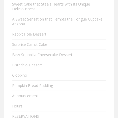
Sweet Cake that Steals Hearts with Its Unique
Deliciousness
A Sweet Sensation that Tempts the Tongue Cupcake
Arizona
Rabbit Hole Dessert
Surprise Carrot Cake
Easy Sopapilla Cheesecake Dessert
Pistachio Dessert
Cioppino
Pumpkin Bread Pudding
Announcement
Hours
RESERVATIONS