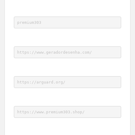
premium303
https://www.geradordesenha.com/
https://arguard.org/
https://www.premium303.shop/