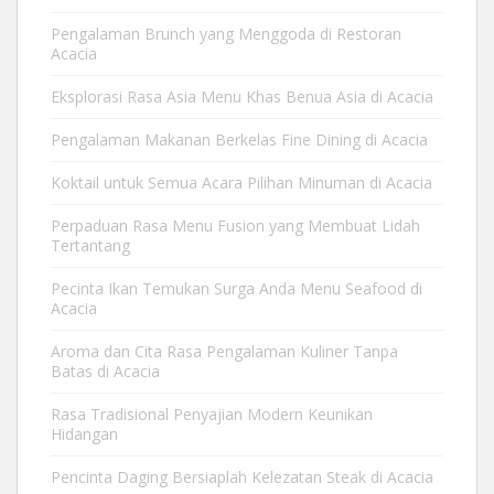
Pengalaman Brunch yang Menggoda di Restoran
Acacia
Eksplorasi Rasa Asia Menu Khas Benua Asia di Acacia
Pengalaman Makanan Berkelas Fine Dining di Acacia
Koktail untuk Semua Acara Pilihan Minuman di Acacia
Perpaduan Rasa Menu Fusion yang Membuat Lidah
Tertantang
Pecinta Ikan Temukan Surga Anda Menu Seafood di
Acacia
Aroma dan Cita Rasa Pengalaman Kuliner Tanpa
Batas di Acacia
Rasa Tradisional Penyajian Modern Keunikan
Hidangan
Pencinta Daging Bersiaplah Kelezatan Steak di Acacia