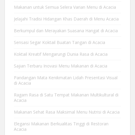
Makanan untuk Semua Selera Varian Menu di Acacia
Jelajahi Tradisi Hidangan Khas Daerah di Menu Acacia
Berkumpul dan Merayakan Suasana Hangat di Acacia
Sensasi Segar Koktail Buatan Tangan di Acacia
Koktail Kreatif Mengarungi Dunia Rasa di Acacia
Sajian Terbaru Inovasi Menu Makanan di Acacia
Pandangan Mata Kenikmatan Lidah Presentasi Visual
di Acacia
Ragam Rasa di Satu Tempat Makanan Multikultural di
Acacia
Makanan Sehat Rasa Maksimal Menu Nutrisi di Acacia
Elegansi Makanan Berkualitas Tinggi di Restoran
Acacia