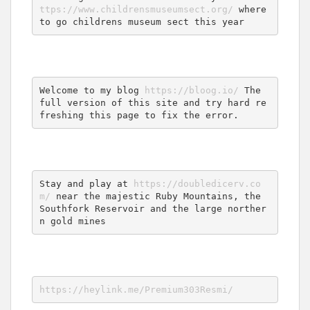
ttps://www.childrensmuseumsect.org/
 where 
to go childrens museum sect this year
Welcome to my blog 
https://bloog.io/
 The 
full version of this site and try hard re
freshing this page to fix the error.
Stay and play at 
https://doubledicerv.co
m/
 near the majestic Ruby Mountains, the 
Southfork Reservoir and the large norther
n gold mines
https://heylink.me/Premium303Resmi/