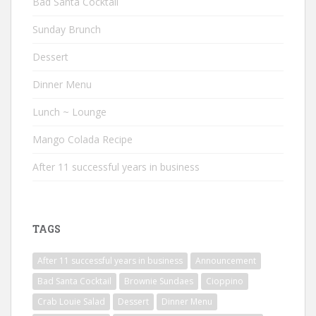
Bad Santa Cocktail
Sunday Brunch
Dessert
Dinner Menu
Lunch ~ Lounge
Mango Colada Recipe
After 11 successful years in business
TAGS
After 11 successful years in business
Announcement
Bad Santa Cocktail
Brownie Sundaes
Cioppino
Crab Louie Salad
Dessert
Dinner Menu