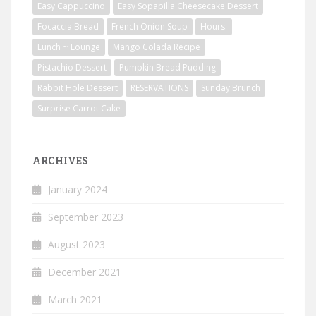
Easy Cappuccino
Easy Sopapilla Cheesecake Dessert
Focaccia Bread
French Onion Soup
Hours:
Lunch ~ Lounge
Mango Colada Recipe
Pistachio Dessert
Pumpkin Bread Pudding
Rabbit Hole Dessert
RESERVATIONS
Sunday Brunch
Surprise Carrot Cake
ARCHIVES
January 2024
September 2023
August 2023
December 2021
March 2021