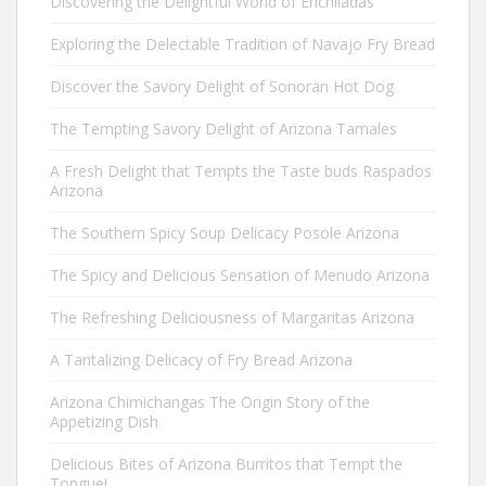
Discovering the Delightful World of Enchiladas
Exploring the Delectable Tradition of Navajo Fry Bread
Discover the Savory Delight of Sonoran Hot Dog
The Tempting Savory Delight of Arizona Tamales
A Fresh Delight that Tempts the Taste buds Raspados
Arizona
The Southern Spicy Soup Delicacy Posole Arizona
The Spicy and Delicious Sensation of Menudo Arizona
The Refreshing Deliciousness of Margaritas Arizona
A Tantalizing Delicacy of Fry Bread Arizona
Arizona Chimichangas The Origin Story of the
Appetizing Dish
Delicious Bites of Arizona Burritos that Tempt the
Tongue!