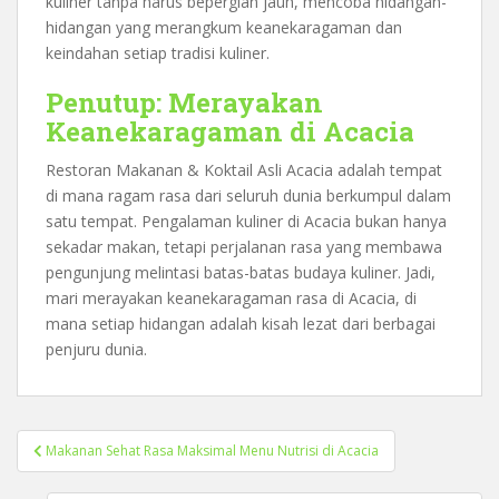
kuliner tanpa harus bepergian jauh, mencoba hidangan-
hidangan yang merangkum keanekaragaman dan
keindahan setiap tradisi kuliner.
Penutup: Merayakan
Keanekaragaman di Acacia
Restoran Makanan & Koktail Asli Acacia adalah tempat
di mana ragam rasa dari seluruh dunia berkumpul dalam
satu tempat. Pengalaman kuliner di Acacia bukan hanya
sekadar makan, tetapi perjalanan rasa yang membawa
pengunjung melintasi batas-batas budaya kuliner. Jadi,
mari merayakan keanekaragaman rasa di Acacia, di
mana setiap hidangan adalah kisah lezat dari berbagai
penjuru dunia.
Post
Makanan Sehat Rasa Maksimal Menu Nutrisi di Acacia
navigation