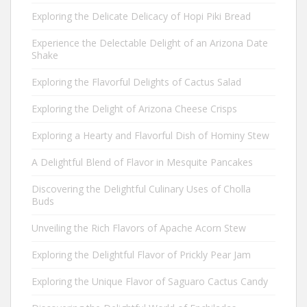
Exploring the Delicate Delicacy of Hopi Piki Bread
Experience the Delectable Delight of an Arizona Date
Shake
Exploring the Flavorful Delights of Cactus Salad
Exploring the Delight of Arizona Cheese Crisps
Exploring a Hearty and Flavorful Dish of Hominy Stew
A Delightful Blend of Flavor in Mesquite Pancakes
Discovering the Delightful Culinary Uses of Cholla
Buds
Unveiling the Rich Flavors of Apache Acorn Stew
Exploring the Delightful Flavor of Prickly Pear Jam
Exploring the Unique Flavor of Saguaro Cactus Candy