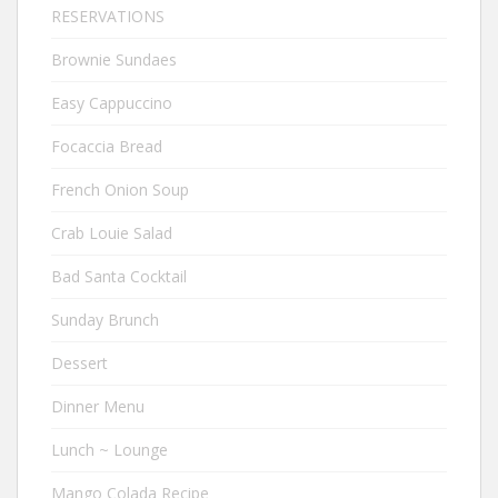
RESERVATIONS
Brownie Sundaes
Easy Cappuccino
Focaccia Bread
French Onion Soup
Crab Louie Salad
Bad Santa Cocktail
Sunday Brunch
Dessert
Dinner Menu
Lunch ~ Lounge
Mango Colada Recipe