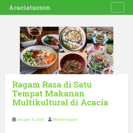
S
Acaciatucson
TOGGLE
k
i
p
t
o
m
a
i
n
c
o
Ragam Rasa di Satu
n
Tempat Makanan
t
e
Multikultural di Acacia
n
t
January 4, 2024
Marvin Hayes