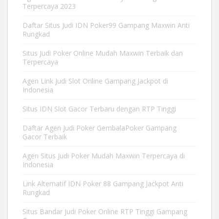
Terpercaya 2023
Daftar Situs Judi IDN Poker99 Gampang Maxwin Anti
Rungkad
Situs Judi Poker Online Mudah Maxwin Terbaik dan
Terpercaya
Agen Link Judi Slot Online Gampang Jackpot di
Indonesia
Situs IDN Slot Gacor Terbaru dengan RTP Tinggi
Daftar Agen Judi Poker GembalaPoker Gampang
Gacor Terbaik
Agen Situs Judi Poker Mudah Maxwin Terpercaya di
Indonesia
Link Alternatif IDN Poker 88 Gampang Jackpot Anti
Rungkad
Situs Bandar Judi Poker Online RTP Tinggi Gampang