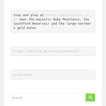
Stay and play at 
https://doubledicerv.co
m/
 near the majestic Ruby Mountains, the 
Southfork Reservoir and the large norther
n gold mines
https://heylink.me/Premium303Resmi/
premium303
Search
for: