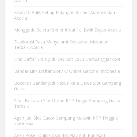
Acacia
Kisah Di Balik Setiap Hidangan Kuliner Autentik dari
Acacia
Menggoda Selera Kuliner Kreatif di Balik Dapur Acacia
Eksplorasi Rasa Menyelami Kelezatan Makanan
Terbaik Acacia
Link Daftar Situs Judi IDN Slot 2023 Gampang Jackpot
Bandar Link Daftar Slot777 Online Gacor di Indonesia
Bocoran Bandar Judi Nexus Raja Dewa Slot Gampang
Gacor
Situs Bocoran Slot Online RTP Tinggi Gampang Gacor
Terbaik
Agen Judi Slot Gacor Gampang Maxwin RTP Tinggi di
Indonesia
Agen Poker Online Asia IDNPlay Anti Rungkad