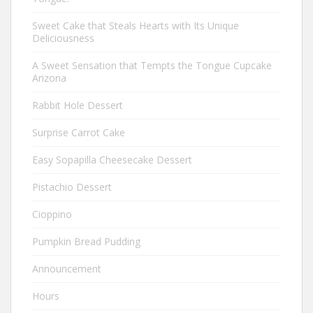
Sweet Cake that Steals Hearts with Its Unique
Deliciousness
A Sweet Sensation that Tempts the Tongue Cupcake
Arizona
Rabbit Hole Dessert
Surprise Carrot Cake
Easy Sopapilla Cheesecake Dessert
Pistachio Dessert
Cioppino
Pumpkin Bread Pudding
Announcement
Hours