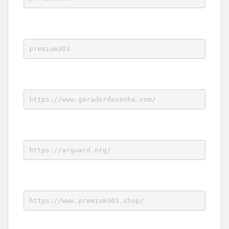
premium303
https://www.geradordesenha.com/
https://arguard.org/
https://www.premium303.shop/