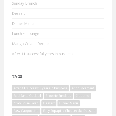
Sunday Brunch
Dessert
Dinner Menu
Lunch ~ Lounge
Mango Colada Recipe
After 11 successful years in business
TAGS
After 11 successful years in business
Announcement
Bad Santa Cocktail
Brownie Sundaes
Cioppino
Crab Louie Salad
Dessert
Dinner Menu
Easy Cappuccino
Easy Sopapilla Cheesecake Dessert