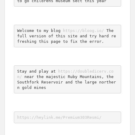
to go childrens museum sect this year
Welcome to my blog 
https://bloog.io/
 The 
full version of this site and try hard re
freshing this page to fix the error.
Stay and play at 
https://doubledicerv.co
m/
 near the majestic Ruby Mountains, the 
Southfork Reservoir and the large norther
n gold mines
https://heylink.me/Premium303Resmi/