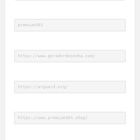
premium303
https://www.geradordesenha.com/
https://arguard.org/
https://www.premium303.shop/