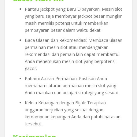
Pantau Jackpot yang Baru Dibayarkan: Mesin slot
yang baru saja membayar jackpot besar mungkin
masih memiliki potensi untuk memberikan
pembayaran besar dalam waktu dekat.
Baca Ulasan dan Rekomendasi: Membaca ulasan
permainan mesin slot atau mendengarkan
rekomendasi dari pemain lain dapat membantu
Anda menemukan mesin slot yang berpotensi
gacor.
Pahami Aturan Permainan: Pastikan Anda
memahami aturan permainan mesin slot yang
Anda mainkan dan pelajari strategi yang sesuai.
Kelola Keuangan dengan Bijak: Tetapkan
anggaran perjudian yang sesuai dengan
kemampuan keuangan Anda dan patuhi batasan
tersebut.