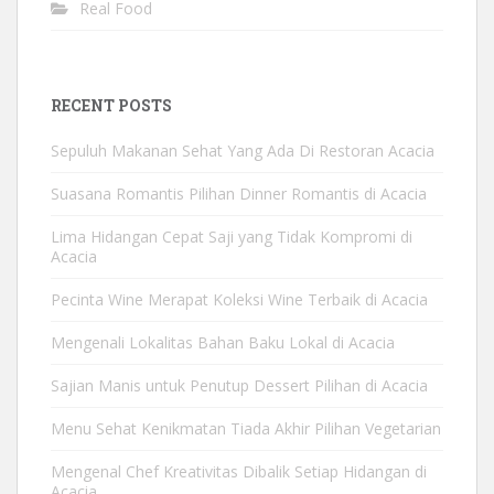
Real Food
RECENT POSTS
Sepuluh Makanan Sehat Yang Ada Di Restoran Acacia
Suasana Romantis Pilihan Dinner Romantis di Acacia
Lima Hidangan Cepat Saji yang Tidak Kompromi di
Acacia
Pecinta Wine Merapat Koleksi Wine Terbaik di Acacia
Mengenali Lokalitas Bahan Baku Lokal di Acacia
Sajian Manis untuk Penutup Dessert Pilihan di Acacia
Menu Sehat Kenikmatan Tiada Akhir Pilihan Vegetarian
Mengenal Chef Kreativitas Dibalik Setiap Hidangan di
Acacia