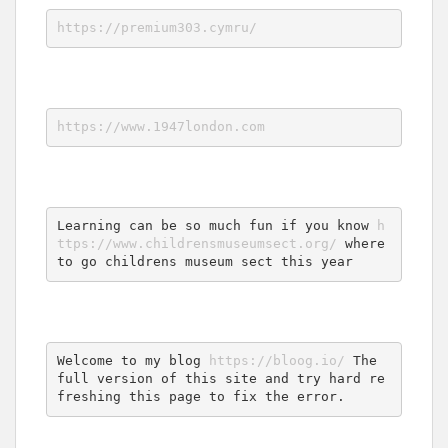
https://premium303.cymru/
https://www.1947london.com
Learning can be so much fun if you know 
h
ttps://www.childrensmuseumsect.org/
 where 
to go childrens museum sect this year
Welcome to my blog 
https://bloog.io/
 The 
full version of this site and try hard re
freshing this page to fix the error.