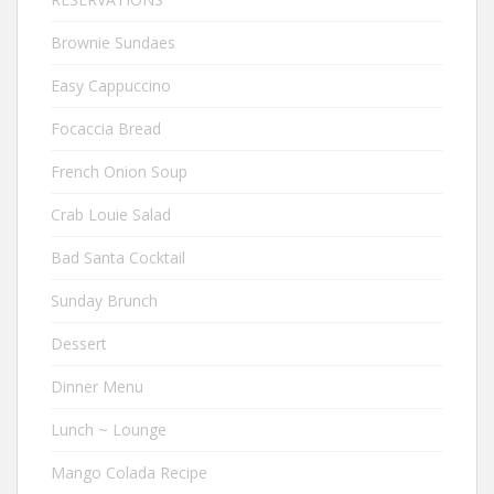
Brownie Sundaes
Easy Cappuccino
Focaccia Bread
French Onion Soup
Crab Louie Salad
Bad Santa Cocktail
Sunday Brunch
Dessert
Dinner Menu
Lunch ~ Lounge
Mango Colada Recipe