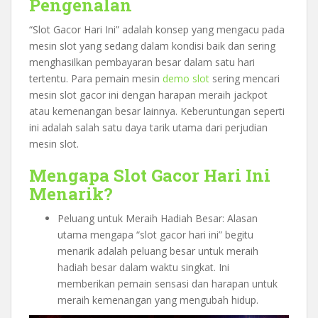
Pengenalan
“Slot Gacor Hari Ini” adalah konsep yang mengacu pada
mesin slot yang sedang dalam kondisi baik dan sering
menghasilkan pembayaran besar dalam satu hari
tertentu. Para pemain mesin
demo slot
sering mencari
mesin slot gacor ini dengan harapan meraih jackpot
atau kemenangan besar lainnya. Keberuntungan seperti
ini adalah salah satu daya tarik utama dari perjudian
mesin slot.
Mengapa Slot Gacor Hari Ini
Menarik?
Peluang untuk Meraih Hadiah Besar: Alasan
utama mengapa “slot gacor hari ini” begitu
menarik adalah peluang besar untuk meraih
hadiah besar dalam waktu singkat. Ini
memberikan pemain sensasi dan harapan untuk
meraih kemenangan yang mengubah hidup.