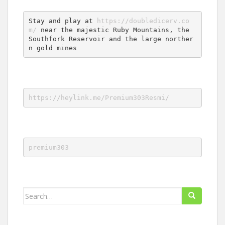
Stay and play at 
https://doubledicerv.co
m/
 near the majestic Ruby Mountains, the 
Southfork Reservoir and the large norther
n gold mines
https://heylink.me/Premium303Resmi/
premium303
Search
for: