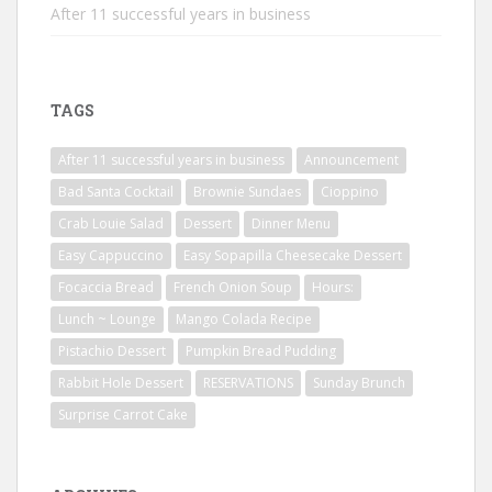
After 11 successful years in business
TAGS
After 11 successful years in business
Announcement
Bad Santa Cocktail
Brownie Sundaes
Cioppino
Crab Louie Salad
Dessert
Dinner Menu
Easy Cappuccino
Easy Sopapilla Cheesecake Dessert
Focaccia Bread
French Onion Soup
Hours:
Lunch ~ Lounge
Mango Colada Recipe
Pistachio Dessert
Pumpkin Bread Pudding
Rabbit Hole Dessert
RESERVATIONS
Sunday Brunch
Surprise Carrot Cake