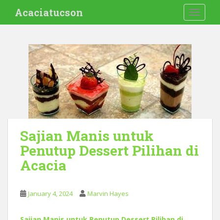
S
Acaciatucson
TOGGLE
k
i
p
t
o
m
a
i
n
c
o
Sajian Manis untuk
n
Penutup Dessert Pilihan di
t
Acacia
e
n
t
January 4, 2024
Marvin Hayes
Sajian Manis untuk Penutup Dessert Pilihan di