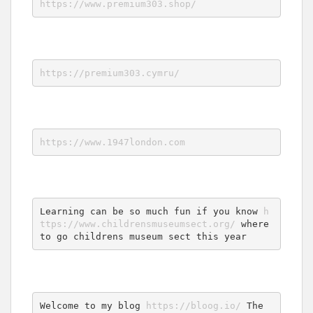
https://www.premium303.shop/
https://premium303.cymru/
https://www.1947london.com
Learning can be so much fun if you know 
h
ttps://www.childrensmuseumsect.org/
 where 
to go childrens museum sect this year
Welcome to my blog 
https://bloog.io/
 The 