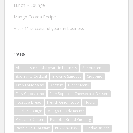
Lunch ~ Lounge
Mango Colada Recipe
After 11 successful years in business
TAGS
After 11 successful years in business
Announcement
Bad Santa Cocktail
Brownie Sundaes
Cioppino
Crab Louie Salad
Dessert
Dinner Menu
Easy Cappuccino
Easy Sopapilla Cheesecake Dessert
Focaccia Bread
French Onion Soup
Hours:
Lunch ~ Lounge
Mango Colada Recipe
Pistachio Dessert
Pumpkin Bread Pudding
Rabbit Hole Dessert
RESERVATIONS
Sunday Brunch