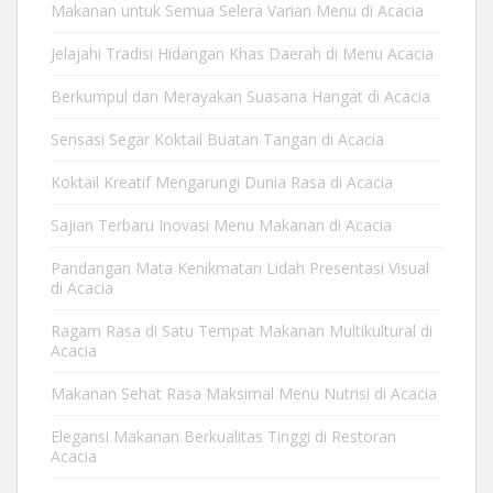
Makanan untuk Semua Selera Varian Menu di Acacia
Jelajahi Tradisi Hidangan Khas Daerah di Menu Acacia
Berkumpul dan Merayakan Suasana Hangat di Acacia
Sensasi Segar Koktail Buatan Tangan di Acacia
Koktail Kreatif Mengarungi Dunia Rasa di Acacia
Sajian Terbaru Inovasi Menu Makanan di Acacia
Pandangan Mata Kenikmatan Lidah Presentasi Visual
di Acacia
Ragam Rasa di Satu Tempat Makanan Multikultural di
Acacia
Makanan Sehat Rasa Maksimal Menu Nutrisi di Acacia
Elegansi Makanan Berkualitas Tinggi di Restoran
Acacia