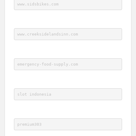
www.sidsbikes.com
www.creeksidelandsinn.com
emergency-food-supply.com
slot indonesia
premium303