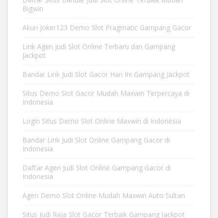
Bigwin
Akun Joker123 Demo Slot Pragmatic Gampang Gacor
Link Agen Judi Slot Online Terbaru dan Gampang
Jackpot
Bandar Link Judi Slot Gacor Hari Ini Gampang Jackpot
Situs Demo Slot Gacor Mudah Maxwin Terpercaya di
Indonesia
Login Situs Demo Slot Online Maxwin di Indonesia
Bandar Link Judi Slot Online Gampang Gacor di
Indonesia
Daftar Agen Judi Slot Online Gampang Gacor di
Indonesia
Agen Demo Slot Online Mudah Maxwin Auto Sultan
Situs Judi Raja Slot Gacor Terbaik Gampang Jackpot