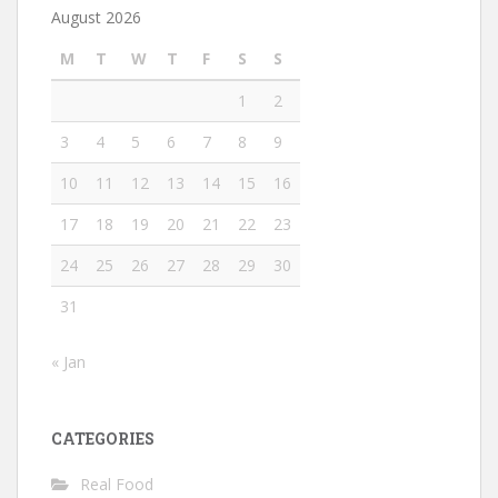
August 2026
M
T
W
T
F
S
S
1
2
3
4
5
6
7
8
9
10
11
12
13
14
15
16
17
18
19
20
21
22
23
24
25
26
27
28
29
30
31
« Jan
CATEGORIES
Real Food