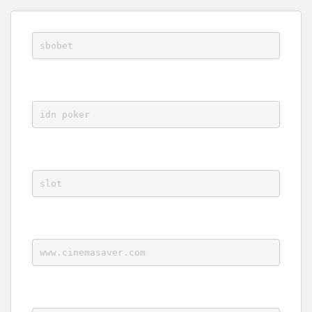
sbobet
idn poker
slot
www.cinemasaver.com