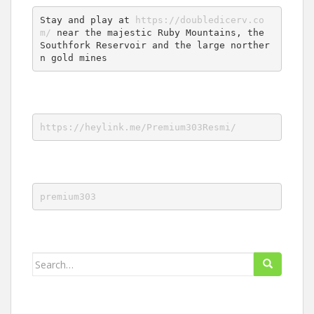
Stay and play at 
https://doubledicerv.co
m/
 near the majestic Ruby Mountains, the 
Southfork Reservoir and the large norther
n gold mines
https://heylink.me/Premium303Resmi/
premium303
Search
for: