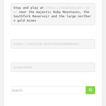
Stay and play at 
https://doubledicerv.co
m/
 near the majestic Ruby Mountains, the 
Southfork Reservoir and the large norther
n gold mines
https://heylink.me/Premium303Resmi/
premium303
Search
for: