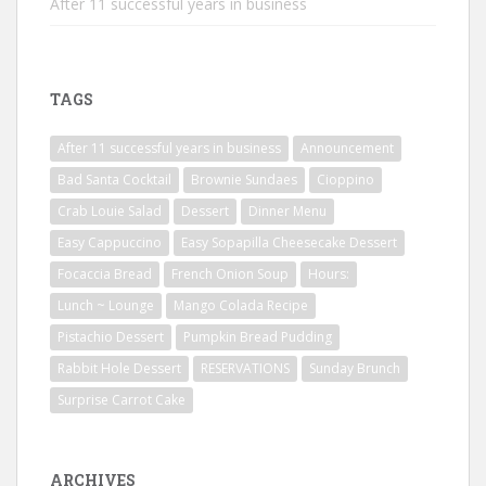
After 11 successful years in business
TAGS
After 11 successful years in business
Announcement
Bad Santa Cocktail
Brownie Sundaes
Cioppino
Crab Louie Salad
Dessert
Dinner Menu
Easy Cappuccino
Easy Sopapilla Cheesecake Dessert
Focaccia Bread
French Onion Soup
Hours:
Lunch ~ Lounge
Mango Colada Recipe
Pistachio Dessert
Pumpkin Bread Pudding
Rabbit Hole Dessert
RESERVATIONS
Sunday Brunch
Surprise Carrot Cake
ARCHIVES