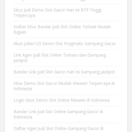
Situs Judi Demo Slot Gacor Hari Ini RTP Tinggi
Terpercaya
Daftar Situs Bandar Judi Slot Online Terbaik Mudah
Bigwin
Akun Joker123 Demo Slot Pragmatic Gampang Gacor
Link Agen Judi Slot Online Terbaru dan Gampang
Jackpot
Bandar Link Judi Slot Gacor Hari Ini Gampang Jackpot
Situs Demo Slot Gacor Mudah Maxwin Terpercaya di
Indonesia
Login Situs Demo Slot Online Maxwin di Indonesia
Bandar Link Judi Slot Online Gampang Gacor di
Indonesia
Daftar Agen Judi Slot Online Gampang Gacor di