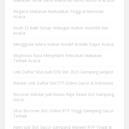
Makanan Sehat Rasa Maksimal Menu Nutrisi di Acacia
Elegansi Makanan Berkualitas Tinggi di Restoran
Acacia
Kisah Di Balik Setiap Hidangan Kuliner Autentik dari
Acacia
Menggoda Selera Kuliner Kreatif di Balik Dapur Acacia
Eksplorasi Rasa Menyelami Kelezatan Makanan
Terbaik Acacia
Link Daftar Situs Judi IDN Slot 2023 Gampang Jackpot
Bandar Link Daftar Slot777 Online Gacor di Indonesia
Bocoran Bandar Judi Nexus Raja Dewa Slot Gampang
Gacor
Situs Bocoran Slot Online RTP Tinggi Gampang Gacor
Terbaik
Agen Judi Slot Gacor Gampang Maxwin RTP Tinggi di