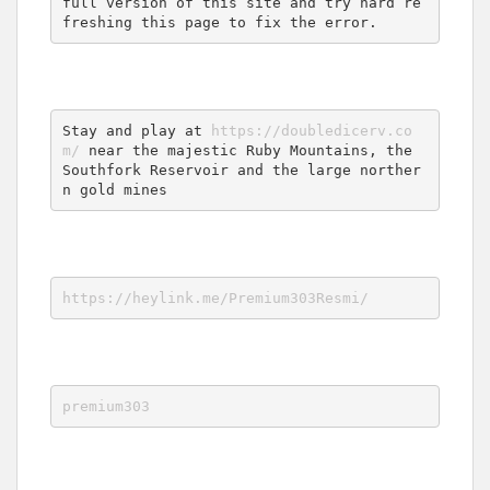
full version of this site and try hard re
freshing this page to fix the error.
Stay and play at 
https://doubledicerv.co
m/
 near the majestic Ruby Mountains, the 
Southfork Reservoir and the large norther
n gold mines
https://heylink.me/Premium303Resmi/
premium303