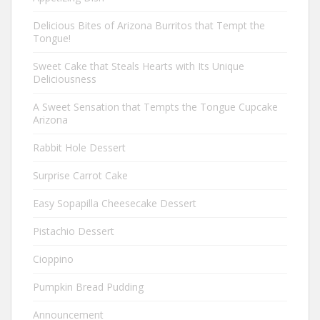
Delicious Bites of Arizona Burritos that Tempt the
Tongue!
Sweet Cake that Steals Hearts with Its Unique
Deliciousness
A Sweet Sensation that Tempts the Tongue Cupcake
Arizona
Rabbit Hole Dessert
Surprise Carrot Cake
Easy Sopapilla Cheesecake Dessert
Pistachio Dessert
Cioppino
Pumpkin Bread Pudding
Announcement