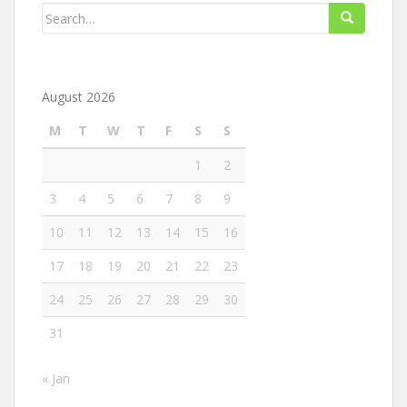
Search
for:
August 2026
M
T
W
T
F
S
S
1
2
3
4
5
6
7
8
9
10
11
12
13
14
15
16
17
18
19
20
21
22
23
24
25
26
27
28
29
30
31
« Jan