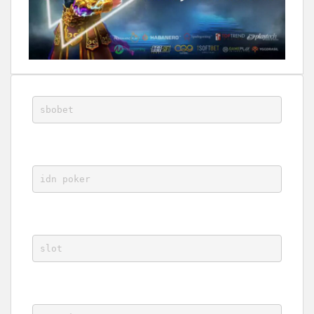
sbobet
idn poker
slot