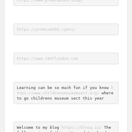
https://www.premium303.shop/
https://premium303.cymru/
https://www.1947london.com
Learning can be so much fun if you know 
h
ttps://www.childrensmuseumsect.org/
 where 
to go childrens museum sect this year
Welcome to my blog 
https://bloog.io/
 The 