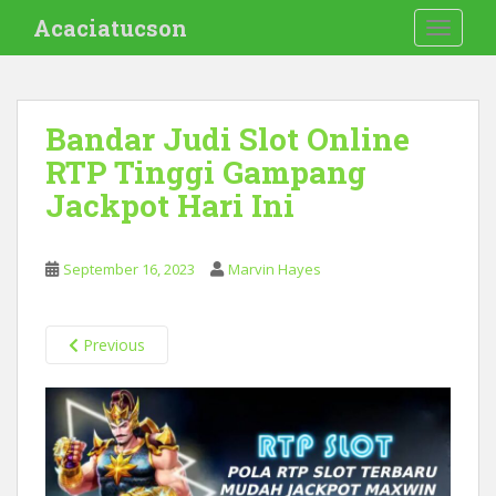
S
Acaciatucson
TOGGLE
k
i
p
t
Bandar Judi Slot Online
o
RTP Tinggi Gampang
m
a
Jackpot Hari Ini
i
n
c
September 16, 2023
Marvin Hayes
o
n
t
Previous
e
n
t