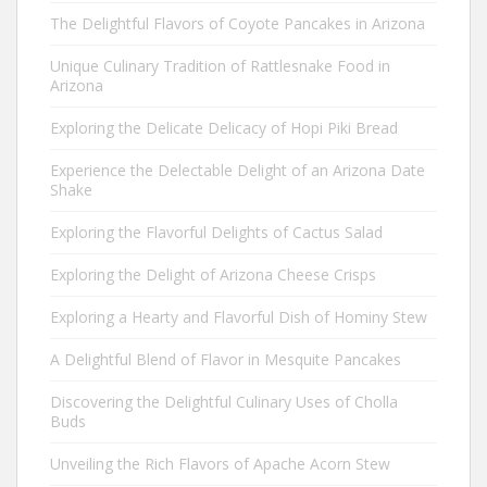
The Delightful Flavors of Coyote Pancakes in Arizona
Unique Culinary Tradition of Rattlesnake Food in
Arizona
Exploring the Delicate Delicacy of Hopi Piki Bread
Experience the Delectable Delight of an Arizona Date
Shake
Exploring the Flavorful Delights of Cactus Salad
Exploring the Delight of Arizona Cheese Crisps
Exploring a Hearty and Flavorful Dish of Hominy Stew
A Delightful Blend of Flavor in Mesquite Pancakes
Discovering the Delightful Culinary Uses of Cholla
Buds
Unveiling the Rich Flavors of Apache Acorn Stew