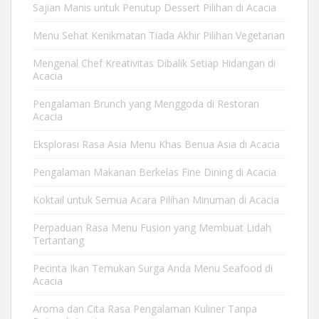
Sajian Manis untuk Penutup Dessert Pilihan di Acacia
Menu Sehat Kenikmatan Tiada Akhir Pilihan Vegetarian
Mengenal Chef Kreativitas Dibalik Setiap Hidangan di
Acacia
Pengalaman Brunch yang Menggoda di Restoran
Acacia
Eksplorasi Rasa Asia Menu Khas Benua Asia di Acacia
Pengalaman Makanan Berkelas Fine Dining di Acacia
Koktail untuk Semua Acara Pilihan Minuman di Acacia
Perpaduan Rasa Menu Fusion yang Membuat Lidah
Tertantang
Pecinta Ikan Temukan Surga Anda Menu Seafood di
Acacia
Aroma dan Cita Rasa Pengalaman Kuliner Tanpa