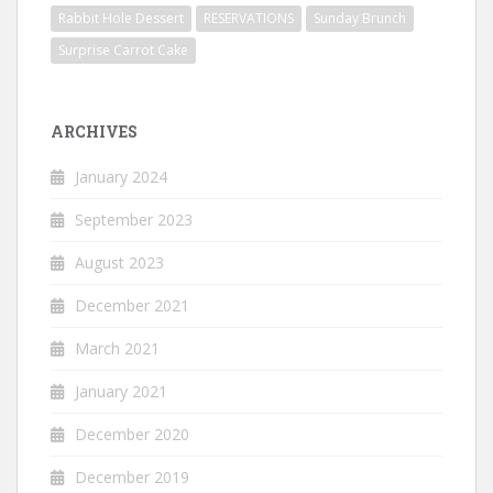
Rabbit Hole Dessert
RESERVATIONS
Sunday Brunch
Surprise Carrot Cake
ARCHIVES
January 2024
September 2023
August 2023
December 2021
March 2021
January 2021
December 2020
December 2019