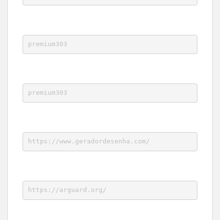
premium303
premium303
https://www.geradordesenha.com/
https://arguard.org/