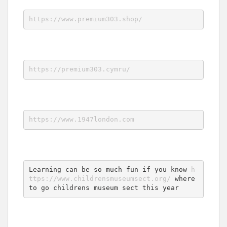
https://www.premium303.shop/
https://premium303.cymru/
https://www.1947london.com
Learning can be so much fun if you know 
h
ttps://www.childrensmuseumsect.org/
 where 
to go childrens museum sect this year