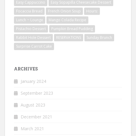
Easy Cappuccino
Easy Sopapilla Cheesecake Dessert
Focaccia Bread
French Onion Soup
Hours:
Lunch ~ Lounge
Mango Colada Recipe
Pistachio Dessert
Pumpkin Bread Pudding
Rabbit Hole Dessert
RESERVATIONS
Sunday Brunch
Surprise Carrot Cake
ARCHIVES
January 2024
September 2023
August 2023
December 2021
March 2021