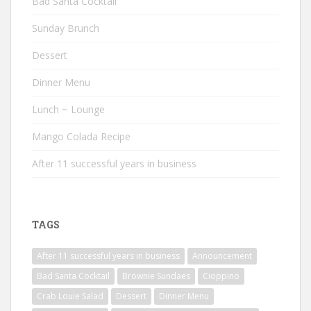
Bad Santa Cocktail
Sunday Brunch
Dessert
Dinner Menu
Lunch ~ Lounge
Mango Colada Recipe
After 11 successful years in business
TAGS
After 11 successful years in business
Announcement
Bad Santa Cocktail
Brownie Sundaes
Cioppino
Crab Louie Salad
Dessert
Dinner Menu