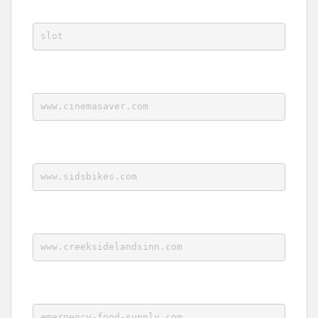
slot
www.cinemasaver.com
www.sidsbikes.com
www.creeksidelandsinn.com
emergency-food-supply.com