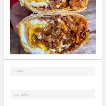
sbobet
idn poker