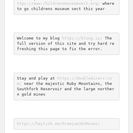
ttps://www.childrensmuseumsect.org/
 where 
to go childrens museum sect this year
Welcome to my blog 
https://bloog.io/
 The 
full version of this site and try hard re
freshing this page to fix the error.
Stay and play at 
https://doubledicerv.co
m/
 near the majestic Ruby Mountains, the 
Southfork Reservoir and the large norther
n gold mines
https://heylink.me/Premium303Resmi/